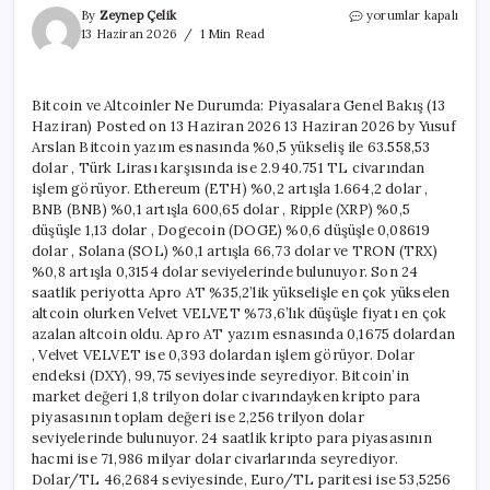
Bitcoin
By
Zeynep Çelik
yorumlar kapalı
ve
13 Haziran 2026
1 Min Read
Altcoinler
Ne
Durumda:
Bitcoin ve Altcoinler Ne Durumda: Piyasalara Genel Bakış (13
Piyasalara
Haziran) Posted on 13 Haziran 2026 13 Haziran 2026 by Yusuf
Genel
Bakış
Arslan Bitcoin yazım esnasında %0,5 yükseliş ile 63.558,53
(13
dolar , Türk Lirası karşısında ise 2.940.751 TL civarından
Haziran)
işlem görüyor. Ethereum (ETH) %0,2 artışla 1.664,2 dolar ,
için
BNB (BNB) %0,1 artışla 600,65 dolar , Ripple (XRP) %0,5
düşüşle 1,13 dolar , Dogecoin (DOGE) %0,6 düşüşle 0,08619
dolar , Solana (SOL) %0,1 artışla 66,73 dolar ve TRON (TRX)
%0,8 artışla 0,3154 dolar seviyelerinde bulunuyor. Son 24
saatlik periyotta Apro AT %35,2’lik yükselişle en çok yükselen
altcoin olurken Velvet VELVET %73,6’lık düşüşle fiyatı en çok
azalan altcoin oldu. Apro AT yazım esnasında 0,1675 dolardan
, Velvet VELVET ise 0,393 dolardan işlem görüyor. Dolar
endeksi (DXY), 99,75 seviyesinde seyrediyor. Bitcoin’in
market değeri 1,8 trilyon dolar civarındayken kripto para
piyasasının toplam değeri ise 2,256 trilyon dolar
seviyelerinde bulunuyor. 24 saatlik kripto para piyasasının
hacmi ise 71,986 milyar dolar civarlarında seyrediyor.
Dolar/TL 46,2684 seviyesinde, Euro/TL paritesi ise 53,5256