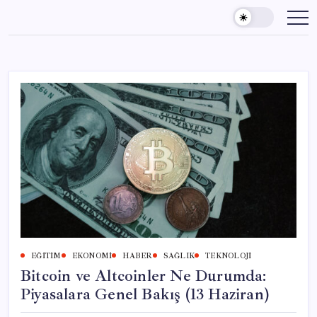
Skip
to
content
EĞITIM
EKONOMI
HABER
SAĞLIK
TEKNOLOJI
Bitcoin ve Altcoinler Ne Durumda:
Piyasalara Genel Bakış (13 Haziran)