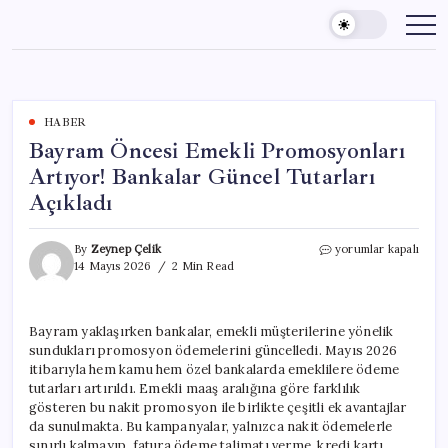
Skip
to
content
HABER
Bayram Öncesi Emekli Promosyonları
Artıyor! Bankalar Güncel Tutarları
Açıkladı
Bayram
By
Zeynep Çelik
yorumlar kapalı
Öncesi
14 Mayıs 2026
2 Min Read
Emekli
Promosyonları
Artıyor!
Bayram yaklaşırken bankalar, emekli müşterilerine yönelik
Bankalar
sundukları promosyon ödemelerini güncelledi. Mayıs 2026
Güncel
Tutarları
itibarıyla hem kamu hem özel bankalarda emeklilere ödeme
Açıkladı
tutarları artırıldı. Emekli maaş aralığına göre farklılık
için
gösteren bu nakit promosyon ile birlikte çeşitli ek avantajlar
da sunulmakta. Bu kampanyalar, yalnızca nakit ödemelerle
sınırlı kalmayıp, fatura ödeme talimatı verme, kredi kartı