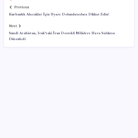
Previous
Kurbanlık Alacaklar İçin Uyarı: Dolandırıcılara Dikkat Edin!
Next
Suudi Arabistan, Irak’taki İran Destekli Milislere Hava Saldırısı
Düzenledi
SON YAZILAR
Dünya Altın Konseyi’nden kritik rapor: Altın
piyasasında kısa vadede ne olacak?
Google Maps’e Gelen Ask Maps Özelliği Neler