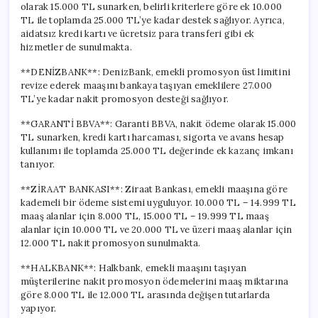
olarak 15.000 TL sunarken, belirli kriterlere göre ek 10.000
TL ile toplamda 25.000 TL’ye kadar destek sağlıyor. Ayrıca,
aidatsız kredi kartı ve ücretsiz para transferi gibi ek
hizmetler de sunulmakta.
**DENİZBANK**: DenizBank, emekli promosyon üst limitini
revize ederek maaşını bankaya taşıyan emeklilere 27.000
TL’ye kadar nakit promosyon desteği sağlıyor.
**GARANTİ BBVA**: Garanti BBVA, nakit ödeme olarak 15.000
TL sunarken, kredi kartı harcaması, sigorta ve avans hesap
kullanımı ile toplamda 25.000 TL değerinde ek kazanç imkanı
tanıyor.
**ZİRAAT BANKASI**: Ziraat Bankası, emekli maaşına göre
kademeli bir ödeme sistemi uyguluyor. 10.000 TL – 14.999 TL
maaş alanlar için 8.000 TL, 15.000 TL – 19.999 TL maaş
alanlar için 10.000 TL ve 20.000 TL ve üzeri maaş alanlar için
12.000 TL nakit promosyon sunulmakta.
**HALKBANK**: Halkbank, emekli maaşını taşıyan
müşterilerine nakit promosyon ödemelerini maaş miktarına
göre 8.000 TL ile 12.000 TL arasında değişen tutarlarda
yapıyor.