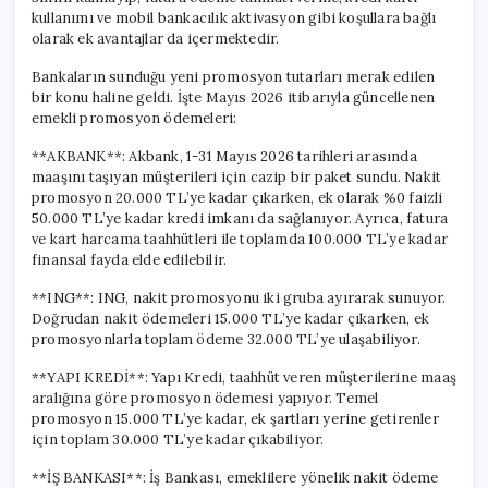
kullanımı ve mobil bankacılık aktivasyon gibi koşullara bağlı
olarak ek avantajlar da içermektedir.
Bankaların sunduğu yeni promosyon tutarları merak edilen
bir konu haline geldi. İşte Mayıs 2026 itibarıyla güncellenen
emekli promosyon ödemeleri:
**AKBANK**: Akbank, 1-31 Mayıs 2026 tarihleri arasında
maaşını taşıyan müşterileri için cazip bir paket sundu. Nakit
promosyon 20.000 TL’ye kadar çıkarken, ek olarak %0 faizli
50.000 TL’ye kadar kredi imkanı da sağlanıyor. Ayrıca, fatura
ve kart harcama taahhütleri ile toplamda 100.000 TL’ye kadar
finansal fayda elde edilebilir.
**ING**: ING, nakit promosyonu iki gruba ayırarak sunuyor.
Doğrudan nakit ödemeleri 15.000 TL’ye kadar çıkarken, ek
promosyonlarla toplam ödeme 32.000 TL’ye ulaşabiliyor.
**YAPI KREDİ**: Yapı Kredi, taahhüt veren müşterilerine maaş
aralığına göre promosyon ödemesi yapıyor. Temel
promosyon 15.000 TL’ye kadar, ek şartları yerine getirenler
için toplam 30.000 TL’ye kadar çıkabiliyor.
**İŞ BANKASI**: İş Bankası, emeklilere yönelik nakit ödeme