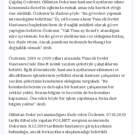
Çağdaş Özdemir, Gülistan Doku’nun hastane kayıtlarını silme
konusunda Sonel’in oğlunu korumak amacıyla hareket ettiği
öne sürüldü. Özdemir’in ifadesi şöyle: “Bu görevleri yapmak
istemediğimi belirttim.” Üç yıl boyunca hem Tunceli Devlet
Hastanesi başhekimi hem de il sağlık müdürü olarak görev
yaptığını belirten Özdemir, “Vali Tuncay Sonel’e atandığım
süre içerisinde, bu iki görevi yürütmenin zor olduğunu birkaç
kez ifade ettim. Ancak pandemi nedeniyle herhangi bir
değişiklik olmadı” dedi.
Özdemir, 2019 ve 2020 yılları arasında Tunceli Devlet
Hastanesi’nde Sisoft isimli yazılım şirketiyle çalıştıklarını
belirtti. İlgili dönemlerde, hastane kayıtlarının silinmesi ve
düzeltilmesi işlemlerinin yetkilisi olarak hastane çalışanları ve
yazılım şirketinin kendisinin olduğunu vurguladı. “Bu
konularda benim ya da başka bir hastane çalışanının bir
yetkisi yoktu. Benim bilgim ve becerim de bu konuları
kapsamaz. Önceden böyle bir işlem yapılmışsa, buna dair
bilgim yoktur” dedi.
Gülistan Doku’yu tanımadığını ifade eden Özdemir, 07.01.2020
tarihi itibarıyla yapılan POLNET sorgusu sonucunda
Doku’nun 31.12.2019 tarihinde hastaneye giriş kaydının
bulunduğu, ancak bu kayıtlara ulaşılamadığı belirtildi.