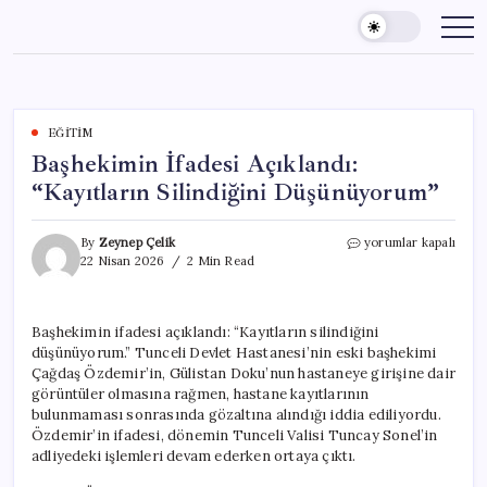
Skip
to
content
EĞITIM
Başhekimin İfadesi Açıklandı:
“Kayıtların Silindiğini Düşünüyorum”
Başhekimin
By
Zeynep Çelik
yorumlar kapalı
İfadesi
22 Nisan 2026
2 Min Read
Açıklandı:
“Kayıtların
Silindiğini
Başhekimin ifadesi açıklandı: “Kayıtların silindiğini
Düşünüyorum”
düşünüyorum.” Tunceli Devlet Hastanesi’nin eski başhekimi
için
Çağdaş Özdemir’in, Gülistan Doku’nun hastaneye girişine dair
görüntüler olmasına rağmen, hastane kayıtlarının
bulunmaması sonrasında gözaltına alındığı iddia ediliyordu.
Özdemir’in ifadesi, dönemin Tunceli Valisi Tuncay Sonel’in
adliyedeki işlemleri devam ederken ortaya çıktı.