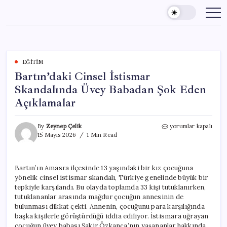
Skip
to
content
EĞITIM
Bartın’daki Cinsel İstismar
Skandalında Üvey Babadan Şok Eden
Açıklamalar
Bartın’daki
By
Zeynep Çelik
yorumlar kapalı
Cinsel
15 Mayıs 2026
1 Min Read
İstismar
Skandalında
Üvey
Bartın’ın Amasra ilçesinde 13 yaşındaki bir kız çocuğuna
Babadan
yönelik cinsel istismar skandalı, Türkiye genelinde büyük bir
Şok
Eden
tepkiyle karşılandı. Bu olayda toplamda 33 kişi tutuklanırken,
Açıklamalar
tutuklananlar arasında mağdur çocuğun annesinin de
için
bulunması dikkat çekti. Annenin, çocuğunu para karşılığında
başka kişilerle görüştürdüğü iddia ediliyor. İstismara uğrayan
çocuğun üvey babası Şakir Özkança’nın yaşananlar hakkında