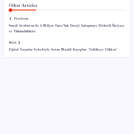
Other Articles
Previous
Suudi Arabistan ile 6 Milyar Euro’luk Enerji Anlaşması: Elektrik İhtiyacı
ve Yükümlülükler
Next
Dijital Yayınlar Sebebiyle Artan Maddi Kayıplar: Tehlikeye Dikkat!
SON YAZILAR
Trump yönetimi yeni vergi kararını imzaladı