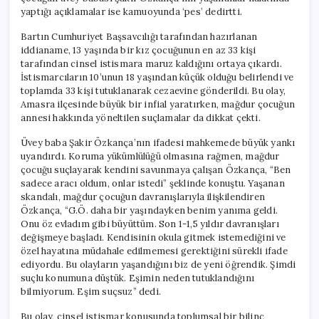
yaptığı açıklamalar ise kamuoyunda ‘pes’ dedirtti.
Bartın Cumhuriyet Başsavcılığı tarafından hazırlanan
iddianame, 13 yaşında bir kız çocuğunun en az 33 kişi
tarafından cinsel istismara maruz kaldığını ortaya çıkardı.
İstismarcıların 10’unun 18 yaşından küçük olduğu belirlendi ve
toplamda 33 kişi tutuklanarak cezaevine gönderildi. Bu olay,
Amasra ilçesinde büyük bir infial yaratırken, mağdur çocuğun
annesi hakkında yöneltilen suçlamalar da dikkat çekti.
Üvey baba Şakir Özkança’nın ifadesi mahkemede büyük yankı
uyandırdı. Koruma yükümlülüğü olmasına rağmen, mağdur
çocuğu suçlayarak kendini savunmaya çalışan Özkança, “Ben
sadece aracı oldum, onlar istedi” şeklinde konuştu. Yaşanan
skandalı, mağdur çocuğun davranışlarıyla ilişkilendiren
Özkança, “G.Ö. daha bir yaşındayken benim yanıma geldi.
Onu öz evladım gibi büyüttüm. Son 1-1,5 yıldır davranışları
değişmeye başladı. Kendisinin okula gitmek istemediğini ve
özel hayatına müdahale edilmemesi gerektiğini sürekli ifade
ediyordu. Bu olayların yaşandığını biz de yeni öğrendik. Şimdi
suçlu konumuna düştük. Eşimin neden tutuklandığını
bilmiyorum. Eşim suçsuz” dedi.
Bu olay, cinsel istismar konusunda toplumsal bir bilinç