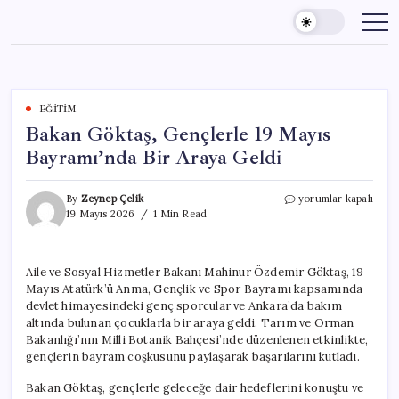
Skip
to
content
EĞITIM
Bakan Göktaş, Gençlerle 19 Mayıs
Bayramı’nda Bir Araya Geldi
Bakan
By
Zeynep Çelik
yorumlar kapalı
Göktaş,
19 Mayıs 2026
1 Min Read
Gençlerle
19
Mayıs
Aile ve Sosyal Hizmetler Bakanı Mahinur Özdemir Göktaş, 19
Bayramı’nda
Mayıs Atatürk’ü Anma, Gençlik ve Spor Bayramı kapsamında
Bir
Araya
devlet himayesindeki genç sporcular ve Ankara’da bakım
Geldi
altında bulunan çocuklarla bir araya geldi. Tarım ve Orman
için
Bakanlığı’nın Milli Botanik Bahçesi’nde düzenlenen etkinlikte,
gençlerin bayram coşkusunu paylaşarak başarılarını kutladı.
Bakan Göktaş, gençlerle geleceğe dair hedeflerini konuştu ve