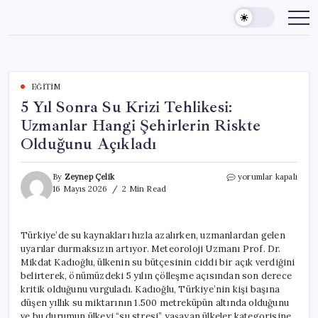
Skip
to
content
EĞITIM
5 Yıl Sonra Su Krizi Tehlikesi:
Uzmanlar Hangi Şehirlerin Riskte
Olduğunu Açıkladı
5
By
Zeynep Çelik
yorumlar kapalı
Yıl
16 Mayıs 2026
2 Min Read
Sonra
Su
Krizi
Türkiye’de su kaynakları hızla azalırken, uzmanlardan gelen
Tehlikesi:
uyarılar durmaksızın artıyor. Meteoroloji Uzmanı Prof. Dr.
Uzmanlar
Hangi
Mikdat Kadıoğlu, ülkenin su bütçesinin ciddi bir açık verdiğini
Şehirlerin
belirterek, önümüzdeki 5 yılın çölleşme açısından son derece
Riskte
kritik olduğunu vurguladı. Kadıoğlu, Türkiye’nin kişi başına
Olduğunu
düşen yıllık su miktarının 1.500 metreküpün altında olduğunu
Açıkladı
ve bu durumun ülkeyi “su stresi” yaşayan ülkeler kategorisine