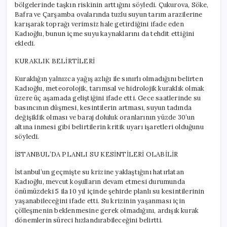
bölgelerinde taşkın riskinin arttığını söyledi. Çukurova, Söke,
Bafra ve Çarşamba ovalarında tuzlu suyun tarım arazilerine
karışarak toprağı verimsiz hale getirdiğini ifade eden
Kadıoğlu, bunun içme suyu kaynaklarını da tehdit ettiğini
ekledi.
KURAKLIK BELİRTİLERİ
Kuraklığın yalnızca yağış azlığı ile sınırlı olmadığını belirten
Kadıoğlu, meteorolojik, tarımsal ve hidrolojik kuraklık olmak
üzere üç aşamada geliştiğini ifade etti. Gece saatlerinde su
basıncının düşmesi, kesintilerin artması, suyun tadında
değişiklik olması ve baraj doluluk oranlarının yüzde 30’un
altına inmesi gibi belirtilerin kritik uyarı işaretleri olduğunu
söyledi.
İSTANBUL’DA PLANLI SU KESİNTİLERİ OLABİLİR
İstanbul’un geçmişte su krizine yaklaştığını hatırlatan
Kadıoğlu, mevcut koşulların devam etmesi durumunda
önümüzdeki 5 ila 10 yıl içinde şehirde planlı su kesintilerinin
yaşanabileceğini ifade etti. Su krizinin yaşanması için
çölleşmenin beklenmesine gerek olmadığını, ardışık kurak
dönemlerin süreci hızlandırabileceğini belirtti.