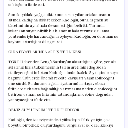
için
soktuğunu ifade etti.
Son iki yıldaki yağış miktarının, uzun yıllar ortalamasının
altında kaldığına dikkat çeken Kadıoğlu, buna rağmen su
tüketiminin aynı hızla devam ettiğini belirtti. Tarımda
kullanılan suyun büyük bir kısmının hala verimsiz sulama
yöntemleriyle harcandığını söyleyen Kadıoğlu, bu durumun su
kaybını artırdığını dile getirdi.
GIDA FİYATLARINDA ARTIŞ TEHLİKESİ
TGRT Haber’den Bengü Sarıkuş’un aktardığına göre, yer altı
sularının hızla tükenmesinin tarım üretimini doğrudan
etkileyeceğini belirten Kadıoğlu, önümüzdeki 5 yıl içinde suya
bağımlı ürünlerde önemli rekolte kayıpları yaşanabileceğini
öne sürdü. Bu durumun gıda fiyatlarında artışa ve bazı
ürünlerde ithalata bağımlılığın artmasına neden olabileceğini
belirten uzman, su krizinin vatandaşların cebine doğrudan
yansıyacağını ifade etti.
DENİZ SUYU TARIMI TEHDİT EDİYOR
Kadıoğlu, deniz seviyesindeki yükselişin Türkiye için çok
boyutlu bir tehdit oluşturduğunu vurgulayarak, özellikle kıyı