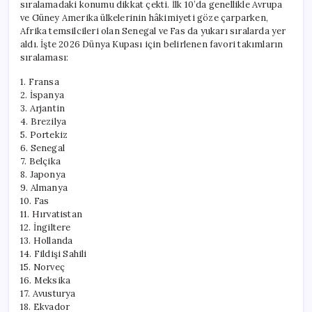
sıralamadaki konumu dikkat çekti. İlk 10’da genellikle Avrupa
ve Güney Amerika ülkelerinin hâkimiyeti göze çarparken,
Afrika temsilcileri olan Senegal ve Fas da yukarı sıralarda yer
aldı. İşte 2026 Dünya Kupası için belirlenen favori takımların
sıralaması:
1. Fransa
2. İspanya
3. Arjantin
4. Brezilya
5. Portekiz
6. Senegal
7. Belçika
8. Japonya
9. Almanya
10. Fas
11. Hırvatistan
12. İngiltere
13. Hollanda
14. Fildişi Sahili
15. Norveç
16. Meksika
17. Avusturya
18. Ekvador