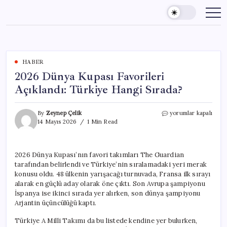
Skip
to
content
HABER
2026 Dünya Kupası Favorileri
Açıklandı: Türkiye Hangi Sırada?
2026
By
Zeynep Çelik
yorumlar kapalı
Dünya
14 Mayıs 2026
1 Min Read
Kupası
Favorileri
Açıklandı:
2026 Dünya Kupası’nın favori takımları The Guardian
Türkiye
tarafından belirlendi ve Türkiye’nin sıralamadaki yeri merak
Hangi
Sırada?
konusu oldu. 48 ülkenin yarışacağı turnuvada, Fransa ilk sırayı
için
alarak en güçlü aday olarak öne çıktı. Son Avrupa şampiyonu
İspanya ise ikinci sırada yer alırken, son dünya şampiyonu
Arjantin üçüncülüğü kaptı.
Türkiye A Milli Takımı da bu listede kendine yer bulurken,