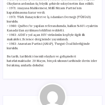
Olayların ardından üç büyük şehirde sıkıyönetim ilan edildi.
– 1971: Anayasa Mahkemesi, Millî Nizam Partisi’nin
kapatılmasına karar verdi.
– 1971: Türk Sanayicileri ve İş Adamları Derneği (TÜSİAD)
kuruldu.
– 1980: Québec’te yapılan referandumda, halkın %60’ı eyaletin
Kanada’dan ayrılması teklifini reddetti.
– 1983: AIDS’e yol açan HIV virüsünün keşfiyle ilgili ilk
makaleler, Science dergisinde yayımlandı.
– 1983: Anavatan Partisi (ANAP), Turgut Özal liderliğinde
kuruldu.
Bu tarih, tarihteki önemli olayları ve gelişmeleri
hatırlatmaktadır. 20 Mayıs, birçok ulusun tarihinde derin izler
bırakmış anılarla doludur.