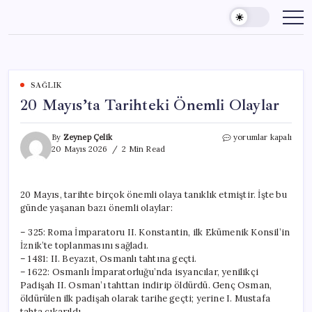
Skip
to
content
SAĞLIK
20 Mayıs’ta Tarihteki Önemli Olaylar
20
By
Zeynep Çelik
yorumlar kapalı
Mayıs’ta
20 Mayıs 2026
2 Min Read
Tarihteki
Önemli
Olaylar
20 Mayıs, tarihte birçok önemli olaya tanıklık etmiştir. İşte bu
için
günde yaşanan bazı önemli olaylar:
– 325: Roma İmparatoru II. Konstantin, ilk Ekümenik Konsil’in
İznik’te toplanmasını sağladı.
– 1481: II. Beyazıt, Osmanlı tahtına geçti.
– 1622: Osmanlı İmparatorluğu’nda isyancılar, yenilikçi
Padişah II. Osman’ı tahttan indirip öldürdü. Genç Osman,
öldürülen ilk padişah olarak tarihe geçti; yerine I. Mustafa
tahta çıkarıldı.