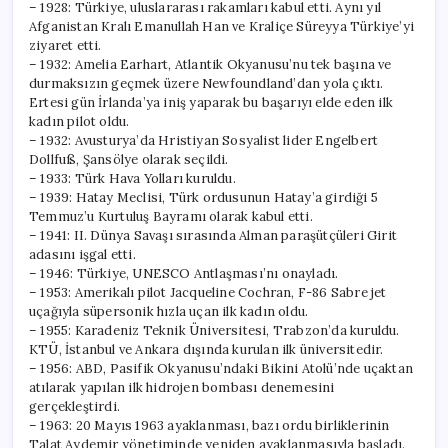
– 1928: Türkiye, uluslararası rakamları kabul etti. Aynı yıl
Afganistan Kralı Emanullah Han ve Kraliçe Süreyya Türkiye’yi
ziyaret etti.
– 1932: Amelia Earhart, Atlantik Okyanusu’nu tek başına ve
durmaksızın geçmek üzere Newfoundland’dan yola çıktı.
Ertesi gün İrlanda’ya iniş yaparak bu başarıyı elde eden ilk
kadın pilot oldu.
– 1932: Avusturya’da Hristiyan Sosyalist lider Engelbert
Dollfuß, Şansölye olarak seçildi.
– 1933: Türk Hava Yolları kuruldu.
– 1939: Hatay Meclisi, Türk ordusunun Hatay’a girdiği 5
Temmuz’u Kurtuluş Bayramı olarak kabul etti.
– 1941: II. Dünya Savaşı sırasında Alman paraşütçüleri Girit
adasını işgal etti.
– 1946: Türkiye, UNESCO Antlaşması’nı onayladı.
– 1953: Amerikalı pilot Jacqueline Cochran, F-86 Sabre jet
uçağıyla süpersonik hızla uçan ilk kadın oldu.
– 1955: Karadeniz Teknik Üniversitesi, Trabzon’da kuruldu.
KTÜ, İstanbul ve Ankara dışında kurulan ilk üniversitedir.
– 1956: ABD, Pasifik Okyanusu’ndaki Bikini Atolü’nde uçaktan
atılarak yapılan ilk hidrojen bombası denemesini
gerçekleştirdi.
– 1963: 20 Mayıs 1963 ayaklanması, bazı ordu birliklerinin
Talat Aydemir yönetiminde yeniden ayaklanmasıyla başladı.