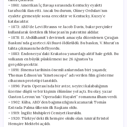
– 1861: Amerikan İç Savaşı sırasında Kentucky eyaleti
tarafsızlık ilan etti. Ancak bu durum, Güney Orduları’nın
eyalete girmesiyle sona erecektir ve Kentucky, Kuzey’e
katılacaktır.
– 1873: ABD’de Levi Strauss ve Jacob Davis, bakır perçinler
kullanılarak üretilen ilk blue jean’in patentini aldılar.
– 1878: II. Abdülhamit’i devirmek amacıyla düzenlenen Çırağan
Baskını’nda gazeteci Ali Suavi öldürüldü. Bu baskın, V. Murat’ın
tahta çıkmasını hedefliyordu.
– 1883: Endonezya’daki Krakatoa yanardağı aktif hale geldi. Bu
volkanın en büyük püskürmesi ise 26 Ağustos’ta
gerçekleşecektir.
– 1891: Sinema tarihinin önemli anlarından biri yaşandı;
Thomas Edison’un “kinetoscope” adı verilen film gösterme
cihazının prototipi tanıtıldı.
– 1896: Paris Operası’nda bir avize, seyirci kalabalığının
üzerine düştü ve bir kişinin ölümüne yol açtı. Bu olay, yazar
Gaston Leroux’un “Operadaki Hayalet” romanına ilham verdi.
– 1902: Küba, ABD’den bağımsızlığını kazanarak Tomás
Estrada Palma ülkenin ilk Başkanı oldu.
– 1919: İngiliz Muhipleri Cemiyeti kuruldu.
– 1920: Türkiye’deki ilk hemşire okulu olan Amiral Bristol
Hemşire Mektebi açıldı.