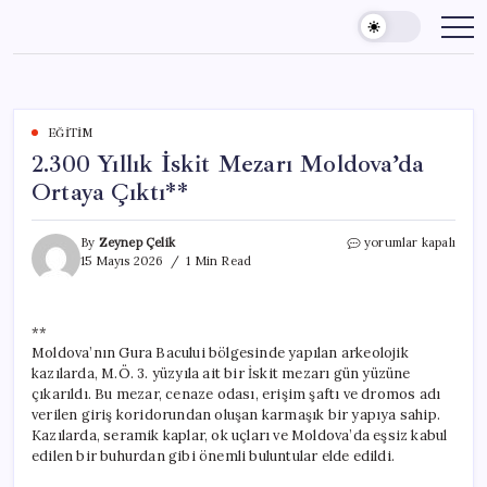
Skip
to
content
EĞITIM
2.300 Yıllık İskit Mezarı Moldova’da
Ortaya Çıktı**
2.300
By
Zeynep Çelik
yorumlar kapalı
Yıllık
15 Mayıs 2026
1 Min Read
İskit
Mezarı
Moldova’da
**
Ortaya
Moldova’nın Gura Bacului bölgesinde yapılan arkeolojik
Çıktı**
için
kazılarda, M.Ö. 3. yüzyıla ait bir İskit mezarı gün yüzüne
çıkarıldı. Bu mezar, cenaze odası, erişim şaftı ve dromos adı
verilen giriş koridorundan oluşan karmaşık bir yapıya sahip.
Kazılarda, seramik kaplar, ok uçları ve Moldova’da eşsiz kabul
edilen bir buhurdan gibi önemli buluntular elde edildi.