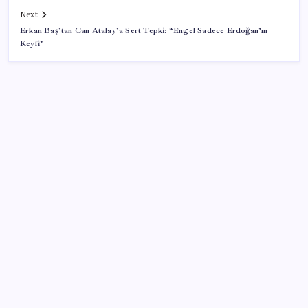
Next
Erkan Baş’tan Can Atalay’a Sert Tepki: “Engel Sadece Erdoğan’ın
Keyfi”
SON YAZILAR
Madenciler Meclis’e yürüyor
WhatsApp Yeni Güncelleme Kontrolü Geliyor
CHP’den Meclis hamlesi: YENİ Parti’nin kullandığı
oda ve koridorları istediler
Booking.com teklifi haftaya Meclis’te