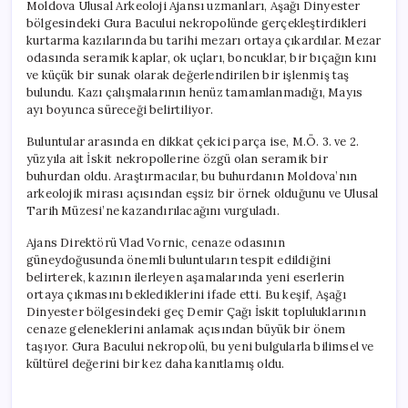
Moldova Ulusal Arkeoloji Ajansı uzmanları, Aşağı Dinyester
bölgesindeki Gura Bacului nekropolünde gerçekleştirdikleri
kurtarma kazılarında bu tarihi mezarı ortaya çıkardılar. Mezar
odasında seramik kaplar, ok uçları, boncuklar, bir bıçağın kını
ve küçük bir sunak olarak değerlendirilen bir işlenmiş taş
bulundu. Kazı çalışmalarının henüz tamamlanmadığı, Mayıs
ayı boyunca süreceği belirtiliyor.
Buluntular arasında en dikkat çekici parça ise, M.Ö. 3. ve 2.
yüzyıla ait İskit nekropollerine özgü olan seramik bir
buhurdan oldu. Araştırmacılar, bu buhurdanın Moldova’nın
arkeolojik mirası açısından eşsiz bir örnek olduğunu ve Ulusal
Tarih Müzesi’ne kazandırılacağını vurguladı.
Ajans Direktörü Vlad Vornic, cenaze odasının
güneydoğusunda önemli buluntuların tespit edildiğini
belirterek, kazının ilerleyen aşamalarında yeni eserlerin
ortaya çıkmasını beklediklerini ifade etti. Bu keşif, Aşağı
Dinyester bölgesindeki geç Demir Çağı İskit topluluklarının
cenaze geleneklerini anlamak açısından büyük bir önem
taşıyor. Gura Bacului nekropolü, bu yeni bulgularla bilimsel ve
kültürel değerini bir kez daha kanıtlamış oldu.